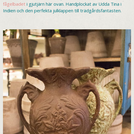
fågelbadet
i gjutjärn här ovan. Handplockat av Udda Tina i
Indien och den perfekta julklappen till trädgårdsfantasten.