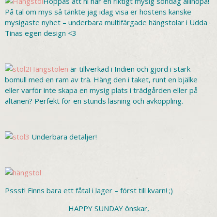
Hoppas att ni har en riktigt mysig söndag allihopa!
På tal om mys så tänkte jag idag visa er höstens kanske
mysigaste nyhet – underbara multifärgade hängstolar i Udda
Tinas egen design <3
Hängstolen
är tillverkad i Indien och gjord i stark
bomull med en ram av trä. Häng den i taket, runt en bjälke
eller varför inte skapa en mysig plats i trädgården eller på
altanen? Perfekt för en stunds läsning och avkoppling.
Underbara detaljer!
Pssst! Finns bara ett fåtal i lager – först till kvarn! ;)
HAPPY SUNDAY önskar,