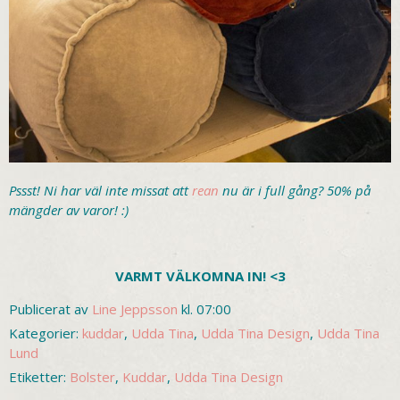
Pssst! Ni har väl inte missat att
rean
nu är i full gång? 50% på
mängder av varor! :)
VARMT VÄLKOMNA IN! <3
Publicerat av
Line Jeppsson
kl. 07:00
Kategorier:
kuddar
,
Udda Tina
,
Udda Tina Design
,
Udda Tina
Lund
Etiketter:
Bolster
,
Kuddar
,
Udda Tina Design