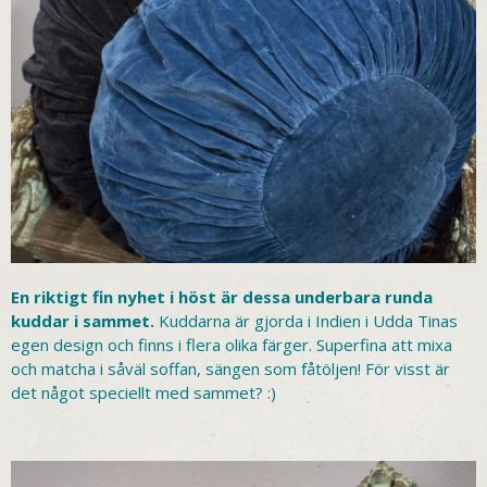
En riktigt fin nyhet i höst är dessa underbara runda
kuddar i sammet.
Kuddarna är gjorda i Indien i Udda Tinas
egen design och finns i flera olika färger. Superfina att mixa
och matcha i såväl soffan, sängen som fåtöljen! För visst är
det något speciellt med sammet? :)