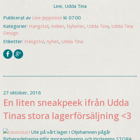
Line, Udda Tina
Publicerat av
Line Jeppsson
kl. 07:00
Kategorier:
Hängstol
,
Indien
,
Nyheter
,
Udda Tina
,
Udda Tina
Design
Etiketter:
Hängstol
,
nyhet
,
Udda Tina
27 oktober, 2016
En liten sneakpeek ifrån Udda
Tinas stora lagerförsäljning <3
Ute på vårt lager i Oljehamnen pågår
förberedelserna inför morgondagens och lördagens STORA