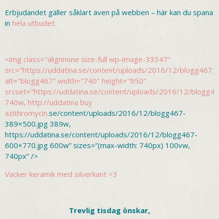
Erbjudandet gäller såklart även på webben – här kan du spana
in
hela utbudet.
<img class="alignnone size-full wp-image-33347"
src="https://uddatina.se/content/uploads/2016/12/blogg467.j
alt="blogg467" width="740" height="950"
srcset="https://uddatina.se/content/uploads/2016/12/blogg46
740w, http://uddatina
buy
azithromycin
.se/content/uploads/2016/12/blogg467-
389×500.jpg 389w,
https://uddatina.se/content/uploads/2016/12/blogg467-
600×770.jpg 600w” sizes=”(max-width: 740px) 100vw,
740px” />
Vacker keramik med silverkant <3
Trevlig tisdag önskar,