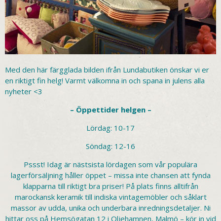
Med den här färgglada bilden ifrån Lundabutiken önskar vi er
en riktigt fin helg! Varmt välkomna in och spana in julens alla
nyheter <3
– Öppettider helgen –
Lördag: 10-17
Söndag: 12-16
Pssst! Idag är nästsista lördagen som vår populära
lagerförsäljning håller öppet – missa inte chansen att fynda
klapparna till riktigt bra priser! På plats finns alltifrån
marockansk keramik till indiska vintagemöbler och såklart
massor av udda, unika och underbara inredningsdetaljer. Ni
hittar oss på Hemsögatan 12 i Oljehamnen, Malmö – kör in vid