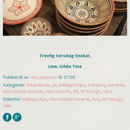
Trevlig torsdag önskar,
Line, Udda Tina
Publicerat av
Line Jeppsson
kl. 07:00
Kategorier:
Erbjudande
,
Jul
,
Julklappsstips
,
Kampanj
,
Keramik
,
Marockansk keramik
,
Marockanskt
,
Rif
,
Rif Design
,
SALE
Etiketter:
julklappstips
,
Marockansk keramik
,
Rea
,
Rif Design
,
Sale