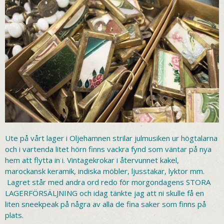
Ute på vårt lager i Oljehamnen strilar julmusiken ur högtalarna
och i vartenda litet hörn finns vackra fynd som väntar på nya
hem att flytta in i. Vintagekrokar i återvunnet kakel,
marockansk keramik, indiska möbler, ljusstakar, lyktor mm.
Lagret står med andra ord redo för morgondagens STORA
LAGERFÖRSÄLJNING och idag tänkte jag att ni skulle få en
liten sneekpeak på några av alla de fina saker som finns på
plats.