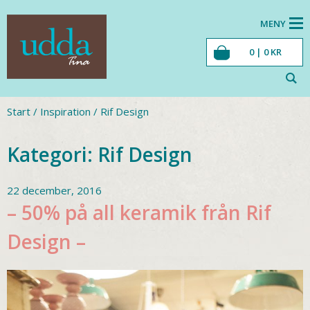
MENY
0 |
0
KR
Start
/
Inspiration
/
Rif Design
Kategori:
Rif Design
22 december, 2016
– 50% på all keramik från Rif
Design –