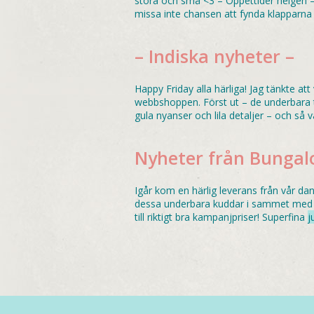
stora och små <3 – Öppettider helgen – 
missa inte chansen att fynda klapparna til
– Indiska nyheter –
Happy Friday alla härliga! Jag tänkte att
webbshoppen. Först ut – de underbara 
gula nyanser och lila detaljer – och så
Nyheter från Bungal
Igår kom en härlig leverans från vår da
dessa underbara kuddar i sammet med p
till riktigt bra kampanjpriser! Superfina
j