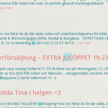
okarna från Indien här ovan. En perfekt gåva till inredningsälskaren. ”T
Läs mer
os oss hittar du de där udda, unika och underbara klapparna för både 
eramik & återvinningsglas (50%), Nordal & Bungalow. ÖPPETTIDER I
 kl. 12-16 Annandag
Jul
26/12 kl.12-16 27-30/12:…
Läs mer
erförsäljning – EXTRA
JUL
ÖPPET 19-23
pet varje vardag mellan kl.11-15! Ni hittar oss på Hemsögatan 12 i O
er av fina fynd från Indien och Marocko – vintagemöbler, keramik, k
l
klapparna ;) Varmt välkomna! <3 o
Udda Tina i helgen <3
 in till Udda Tina på lite
jul
shopping! Hos oss hittar du de där udda, u