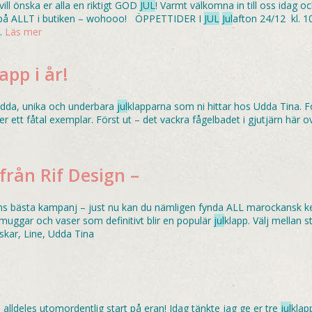
ill önska er alla en riktigt GOD
JUL
! Varmt välkomna in till oss idag oc
% på ALLT i butiken – wohooo! ÖPPETTIDER I
JUL
Jul
afton 24/12 kl. 
0…
Läs mer
app i år!
 udda, unika och underbara
jul
klapparna som ni hittar hos Udda Tina. Fö
er ett fåtal exemplar. Först ut – det vackra fågelbadet i gjutjärn här 
från Rif Design –
ns bästa kampanj – just nu kan du nämligen fynda ALL marockansk ke
muggar och vaser som definitivt blir en populär
jul
klapp. Välj mellan s
kar, Line, Udda Tina
n alldeles utomordentlig start på eran! Idag tänkte jag ge er tre
jul
klap