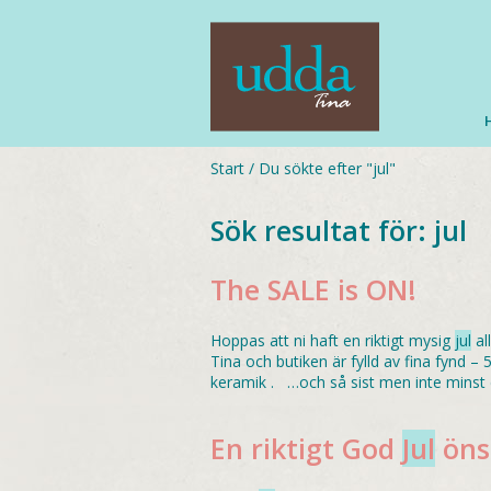
Start
/
Du sökte efter "jul"
Sök resultat för:
jul
The SALE is ON!
Hoppas att ni haft en riktigt mysig
jul
al
Tina och butiken är fylld av fina fynd
keramik . …och så sist men inte minst 
En riktigt God
Jul
önsk