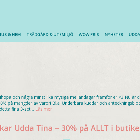
HUS & HEM
TRÄDGÅRD & UTEMILJÖ
WOW PRIS
NYHETER
UDDA
lihopa och några minst lika mysiga mellandagar framför er <3 Nu är 
 – 50% på mängder av varor! Bl.a: Underbara kuddar och antecknings
detta fina 3-set…
Läs mer
ar Udda Tina – 30% på ALLT i butike