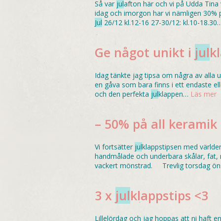
Så var
jul
afton här och vi på Udda Tina v
idag och imorgon har vi nämligen 30
Jul
26/12 kl.12-16 27-30/12: kl.10-18.3
Ge något unikt i
jul
kl
Idag tänkte jag tipsa om några av alla
en gåva som bara finns i ett endaste ell
och den perfekta
jul
klappen…
Läs mer
– 50% på all keramik 
Vi fortsätter
jul
klappstipsen med världe
handmålade och underbara skålar, fat, 
vackert mönstrad. Trevlig torsdag öns
3 x
jul
klappstips <3
Lillelördag och jag hoppas att ni haft e