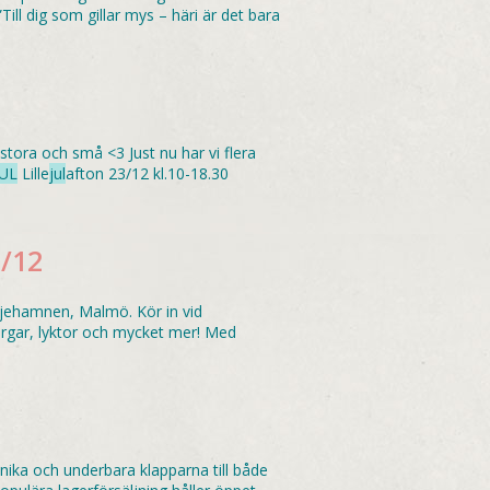
ill dig som gillar mys – häri är det bara
stora och små <3 Just nu har vi flera
JUL
Lille
jul
afton 23/12 kl.10-18.30
/12
ljehamnen, Malmö. Kör in vid
orgar, lyktor och mycket mer! Med
nika och underbara klapparna till både