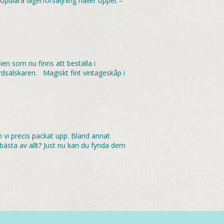
pulära lagerförsäljning håller öppet –
ien som nu finns att beställa i
årdsälskaren. Magiskt fint vintageskåp i
m vi precis packat upp. Bland annat
ästa av allt? Just nu kan du fynda dem