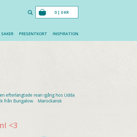
0 |
0
KR
 SAKER
PRESENTKORT
INSPIRATION
den efterlängtade rean igång hos Udda
block från Bungalow. Marockansk
n! <3