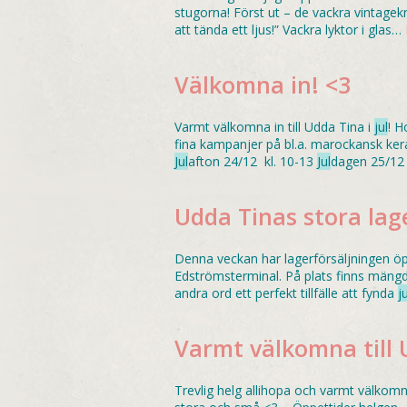
stugorna! Först ut – de vackra vintagekr
att tända ett ljus!” Vackra lyktor i glas…
Välkomna in! <3
Varmt välkomna in till Udda Tina i
jul
! H
fina kampanjer på bl.a. marockansk k
Jul
afton 24/12 kl. 10-13
Jul
dagen 25/12
Udda Tinas stora lag
Denna veckan har lagerförsäljningen öp
Edströmsterminal. På plats finns mängd
andra ord ett perfekt tillfälle att fynda
ju
Varmt välkomna till 
Trevlig helg allihopa och varmt välkomna