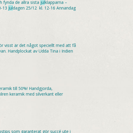
h fynda de allra sista
jul
klapparna –
10-13
Jul
dagen 25/12 kl. 12-16 Annandag
r visst är det något speciellt med att få
ovan. Handplockat av Udda Tina i Indien
ramik till 50%! Handgjorda,
tilren keramik med silverkant eller
pstips som garanterat gör succé ute i