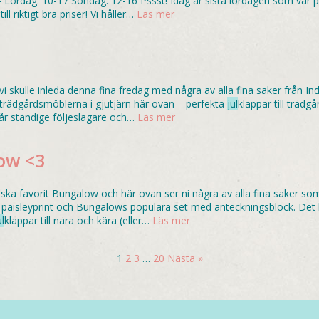
Lördag: 10-17 Söndag: 12-16 Pssst! Idag är sista lördagen som vår po
l riktigt bra priser! Vi håller…
Läs mer
 vi skulle inleda denna fina fredag med några av alla fina saker från Ind
trädgårdsmöblerna i gjutjärn här ovan – perfekta
jul
klappar till trädg
 vår ständige följeslagare och…
Läs mer
ow <3
nska favorit Bungalow och här ovan ser ni några av alla fina saker so
aisleyprint och Bungalows populära set med anteckningsblock. Det b
ul
klappar till nära och kära (eller…
Läs mer
1
2
3
…
20
Nästa »