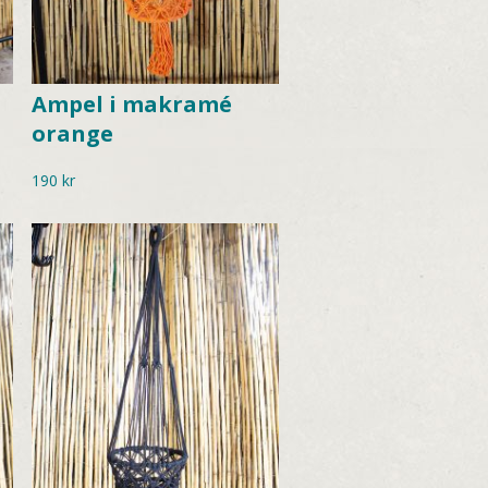
Ampel i makramé
orange
190
kr