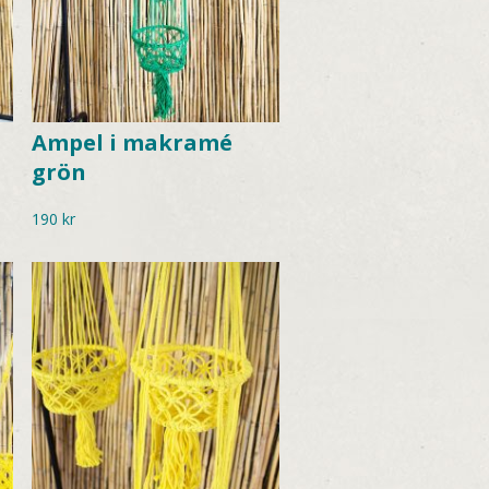
Ampel i makramé
grön
190
kr