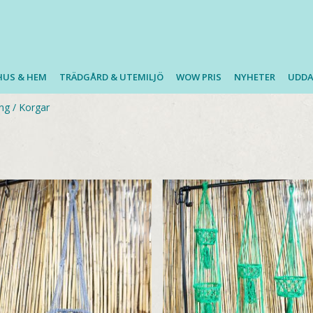
HUS & HEM
TRÄDGÅRD & UTEMILJÖ
WOW PRIS
NYHETER
UDDA
ing
/
Korgar