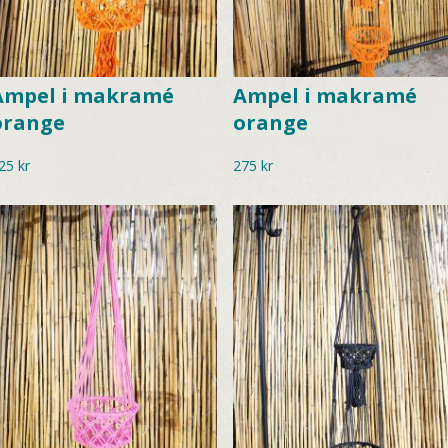
Ampel i makramé
Ampel i makramé
orange
orange
25
kr
275
kr