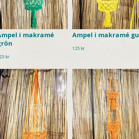
Ampel i makramé
Ampel i makramé gu
grön
125
kr
25
kr