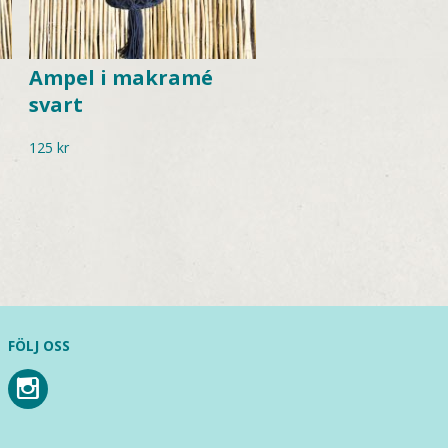
Ampel i makramé
svart
125
kr
FÖLJ OSS