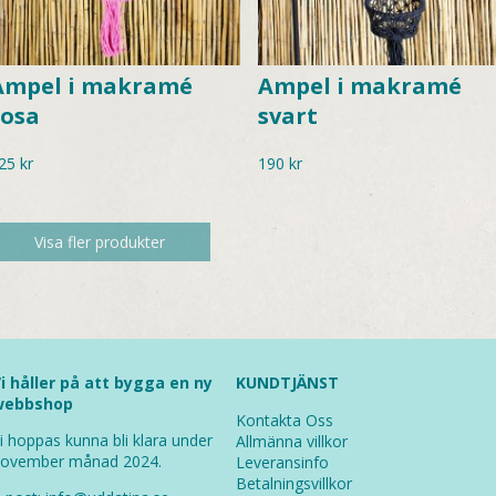
Ampel i makramé
Ampel i makramé
rosa
svart
25
kr
190
kr
Visa fler produkter
i håller på att bygga en ny
KUNDTJÄNST
webbshop
Kontakta Oss
i hoppas kunna bli klara under
Allmänna villkor
ovember månad 2024.
Leveransinfo
Betalningsvillkor