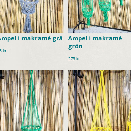
Ampel i makramé grå
Ampel i makramé
grön
5
kr
275
kr