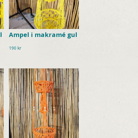
l
Ampel i makramé gul
190
kr