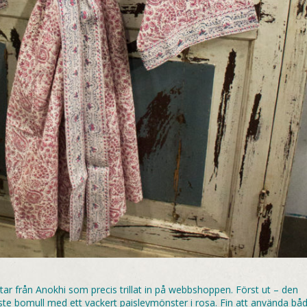
tar från Anokhi som precis trillat in på webbshoppen. Först ut – den
te bomull med ett vackert paisleymönster i rosa. Fin att använda bå