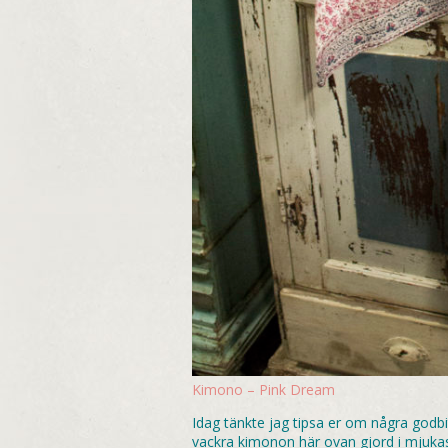
Kimono – Pink Dream
Idag tänkte jag tipsa er om några godbi
vackra kimonon här ovan gjord i mjukas