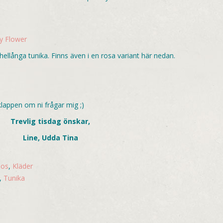
ey Flower
ellånga tunika. Finns även i en rosa variant här nedan.
lappen om ni frågar mig ;)
Trevlig tisdag önskar,
Line, Udda Tina
nos
,
Kläder
,
Tunika