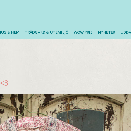
HUS & HEM
TRÄDGÅRD & UTEMILJÖ
WOW PRIS
NYHETER
UDDA
 <3