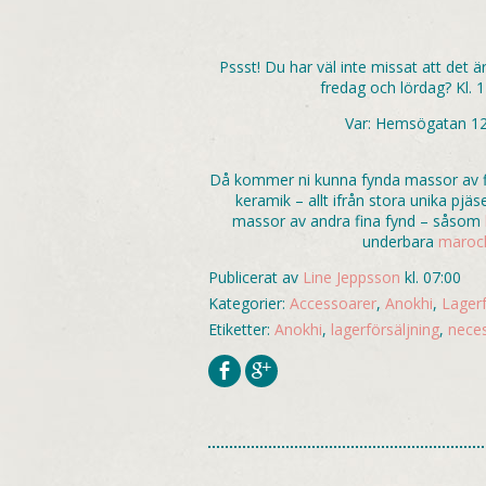
Pssst! Du har väl inte missat att d
fredag och lördag? Kl.
Var: Hemsögatan 12
Då kommer ni kunna fynda massor av fin
keramik – allt ifrån stora unika pjäse
massor av andra fina fynd – såsom
underbara
marock
Publicerat av
Line Jeppsson
kl. 07:00
Kategorier:
Accessoarer
,
Anokhi
,
Lagerf
Etiketter:
Anokhi
,
lagerförsäljning
,
nece