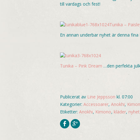
till vardags och fest!
Tunika – Paisl
En annan underbar nyhet är denna fina h
Tunika – Pink Dream
…den perfekta julk
Publicerat av
Line Jeppsson
kl. 07:00
Kategorier:
Accessoarer
,
Anokhi
,
Kimo
Etiketter:
Anokhi
,
Kimono
,
kläder
,
nyhet