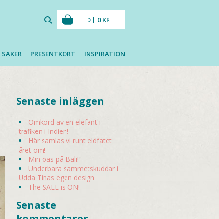
0 |
0
KR
 SAKER
PRESENTKORT
INSPIRATION
Senaste inläggen
Omkörd av en elefant i
trafiken i Indien!
Här samlas vi runt eldfatet
året om!
Min oas på Bali!
Underbara sammetskuddar i
Udda Tinas egen design
The SALE is ON!
Senaste
kommentarer