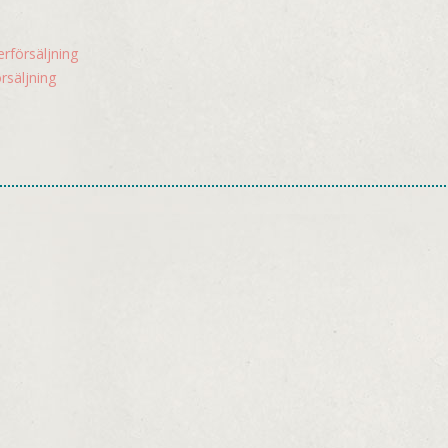
rförsäljning
rsäljning