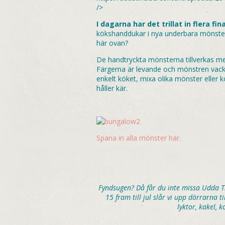
/>
I dagarna har det trillat in flera 
kökshanddukar i nya underbara mönster
här ovan?
De handtryckta mönsterna tillverkas med
Färgerna är levande och mönstren vackr
enkelt köket, mixa olika mönster eller 
håller kär.
Spana in alla mönster här.
Fyndsugen? Då får du inte missa Udda T
15 fram till jul slår vi upp dörrarna 
lyktor, kakel,