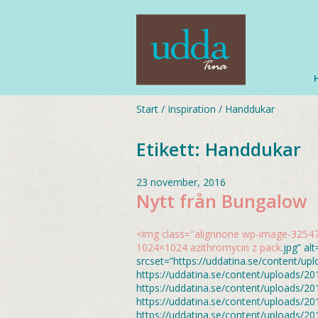
Start
/
Inspiration
/
Handdukar
Etikett:
Handdukar
23 november, 2016
Nytt från Bungalow
<img class="alignnone wp-image-32547"
1024×1024
azithromycin z pack
.jpg” a
srcset=”https://uddatina.se/content/
https://uddatina.se/content/uploads/
https://uddatina.se/content/uploads/
https://uddatina.se/content/uploads/
https://uddatina.se/content/uploads/2