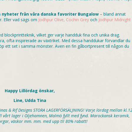
fina nyheter från våra danska favoriter Bungalow
– bland annat
. Eller vad sägs om
Jodhpur Olive,
Cochin Grey
och
Jodhpur Midnight
 blockprintteknik, vilket ger varje handduk fina och unika drag.
a, ofta inspirerade av växtriket. Med dessa handdukar förvandlar du
köp ett set i samma mönster. Även en fin gåbortpresent till någon du
Happy Lillördag önskar,
Line, Udda Tina
inas & Rif Designs STORA LAGERFÖRSÄLJNING! Varje lördag mellan kl.12
till vårt lager i Oljehamnen, Malmö fyllt med fynd. Marockansk keramik,
 korgar, väskor mm. mm. med upp tll 80% rabatt!