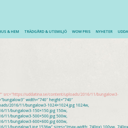
HUS & HEM
TRÄDGÅRD & UTEMILJÖ
WOW PRIS
NYHETER
UDDA
 src="https://uddatina.se/content/uploads/2016/11/bungalow3-
lt=”bungalow3″ width=”740″ height=”740″
uploads/2016/11/bungalow3-1024×1024.jpg 1024w,
2016/11/bungalow3-150×150.jpg 150w,
2016/11/bungalow3-500×500.jpg 500w,
2016/11/bungalow3-600×600.jpg 600w,
016/11/bungalow3.jpg 1536w” sizes=”(max-width: 740px) 100vw, 740px