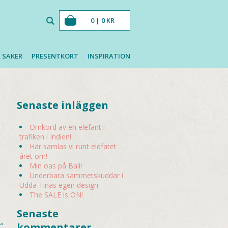
0 |
0
KR
 SAKER
PRESENTKORT
INSPIRATION
Senaste inläggen
Omkörd av en elefant i
trafiken i Indien!
Här samlas vi runt eldfatet
året om!
Min oas på Bali!
Underbara sammetskuddar i
Udda Tinas egen design
The SALE is ON!
Senaste
kommentarer
”