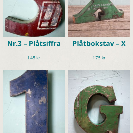
Nr.3 – Plåtsiffra
Plåtbokstav – X
145
kr
175
kr