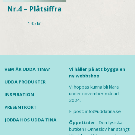
Nr.4 – Plåtsiffra
145
kr
VEM ÄR UDDA TINA?
Vi håller på att bygga en
ny webbshop
UDDA PRODUKTER
Vi hoppas kunna bli klara
under november månad
INSPIRATION
2024.
PRESENTKORT
E-post: info@uddatina.se
JOBBA HOS UDDA TINA
Öppettider
: Den fysiska
butiken i Önneslöv har stängt