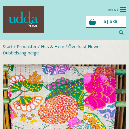
MENY
0 |
0
KR
Start
/
Produkter
/
Hus & Hem
/
Överkast Flower –
Dubbelsäng beige