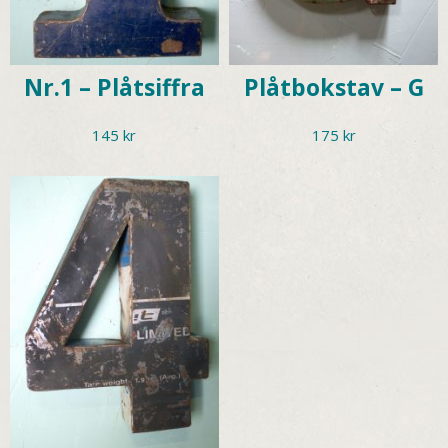
Nr.1 – Plåtsiffra
Plåtbokstav – G
145
kr
175
kr