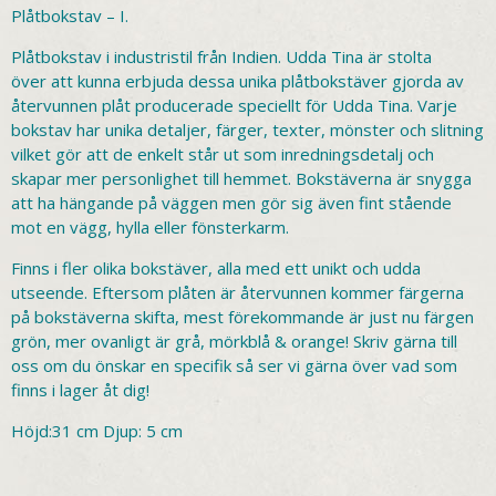
Plåtbokstav – I.
Plåtbokstav i industristil från Indien. Udda Tina är stolta
över att kunna erbjuda dessa unika plåtbokstäver gjorda av
återvunnen plåt producerade speciellt för Udda Tina. Varje
bokstav har unika detaljer, färger, texter, mönster och slitning
vilket gör att de enkelt står ut som inredningsdetalj och
skapar mer personlighet till hemmet. Bokstäverna är snygga
att ha hängande på väggen men gör sig även fint stående
mot en vägg, hylla eller fönsterkarm.
Finns i fler olika bokstäver, alla med ett unikt och udda
utseende. Eftersom plåten är återvunnen kommer färgerna
på bokstäverna skifta, mest förekommande är just nu färgen
grön, mer ovanligt är grå, mörkblå & orange! Skriv gärna till
oss om du önskar en specifik så ser vi gärna över vad som
finns i lager åt dig!
Höjd:31 cm Djup: 5 cm