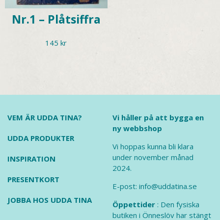
Nr.1 – Plåtsiffra
145
kr
VEM ÄR UDDA TINA?
Vi håller på att bygga en
ny webbshop
UDDA PRODUKTER
Vi hoppas kunna bli klara
under november månad
INSPIRATION
2024.
PRESENTKORT
E-post: info@uddatina.se
JOBBA HOS UDDA TINA
Öppettider
: Den fysiska
butiken i Önneslöv har stängt