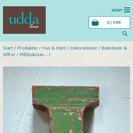
MENY
0 |
0
KR
Start
/
Produkter
/
Hus & Hem
/
Dekorationer
/
Bokstäver &
Siffror
/
Plåtbokstav – I