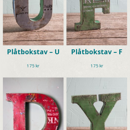
Plåtbokstav – U
Plåtbokstav – F
175
kr
175
kr