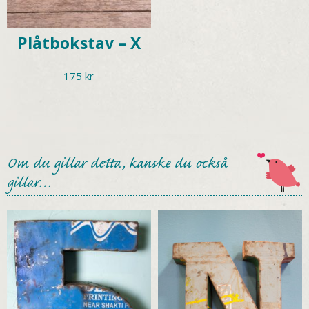
Plåtbokstav – X
175
kr
Om du gillar detta, kanske du också
gillar…