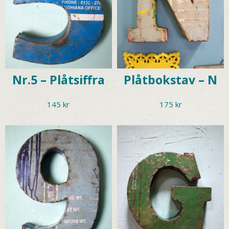
Nr.5 – Plåtsiffra
Plåtbokstav – N
145
kr
175
kr