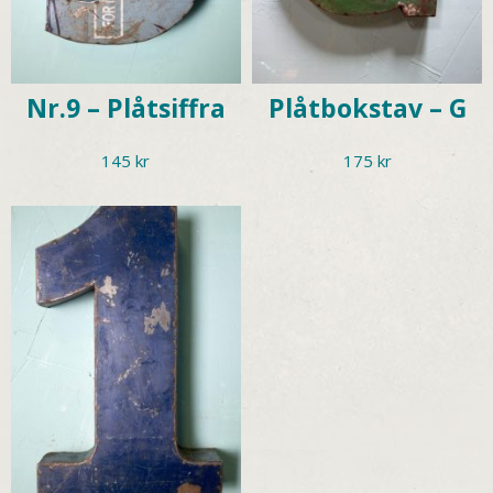
Nr.9 – Plåtsiffra
Plåtbokstav – G
145
kr
175
kr