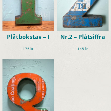
Plåtbokstav – I
Nr.2 – Plåtsiffra
175
kr
145
kr