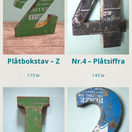
Plåtbokstav – Z
Nr.4 – Plåtsiffra
175
kr
145
kr