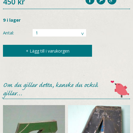
450
kr
9 i lager
Antal:
+ Lägg till i varukorgen
Om du gillar detta, kanske du också
gillar…