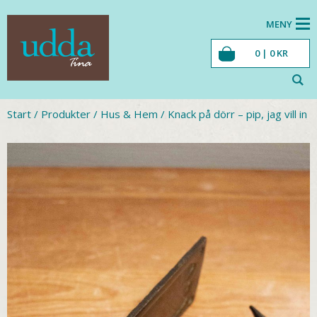
MENY
0 |
0
KR
Start
/
Produkter
/
Hus & Hem
/
Knack på dörr – pip, jag vill in