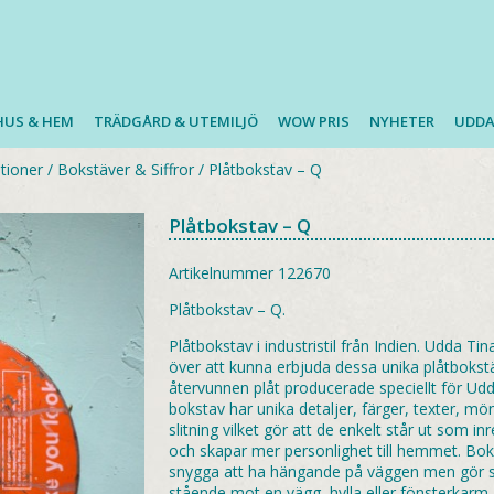
HUS & HEM
TRÄDGÅRD & UTEMILJÖ
WOW PRIS
NYHETER
UDDA
tioner
/
Bokstäver & Siffror
/
Plåtbokstav – Q
Plåtbokstav – Q
Artikelnummer
122670
Plåtbokstav – Q.
Plåtbokstav i industristil från Indien. Udda Tin
över att kunna erbjuda dessa unika plåtbokst
återvunnen plåt producerade speciellt för Udd
bokstav har unika detaljer, färger, texter, mö
slitning vilket gör att de enkelt står ut som in
och skapar mer personlighet till hemmet. Bok
snygga att ha hängande på väggen men gör si
stående mot en vägg, hylla eller fönsterkarm.