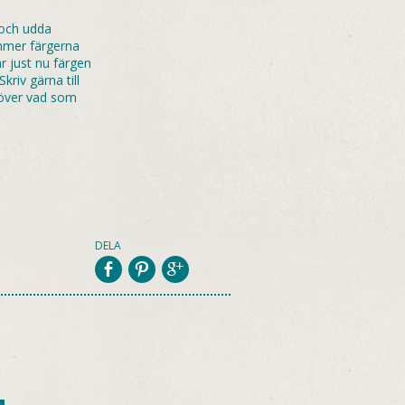
t och udda
mmer färgerna
 just nu färgen
kriv gärna till
 över vad som
DELA