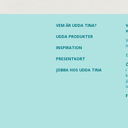
VEM ÄR UDDA TINA?
V
UDDA PRODUKTER
V
n
INSPIRATION
E
PRESENTKORT
Ö
JOBBA HOS UDDA TINA
i
k
j
u
F