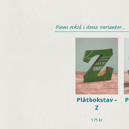
Finns också i dessa varianter…
Plåtbokstav –
P
Z
175
kr