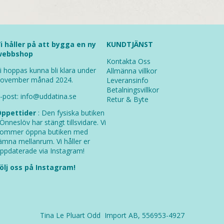
i håller på att bygga en ny
KUNDTJÄNST
webbshop
Kontakta Oss
i hoppas kunna bli klara under
Allmänna villkor
ovember månad 2024.
Leveransinfo
Betalningsvillkor
-post: info@uddatina.se
Retur & Byte
ppettider
: Den fysiska butiken
 Önneslöv har stängt tillsvidare. Vi
ommer öppna butiken med
ämna mellanrum. Vi håller er
ppdaterade via Instagram!
ölj oss på Instagram!
Tina Le Pluart Odd Import AB, 556953-4927