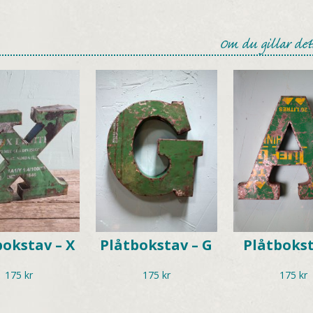
Om du gillar det
bokstav – X
Plåtbokstav – G
Plåtboks
175
kr
175
kr
175
kr