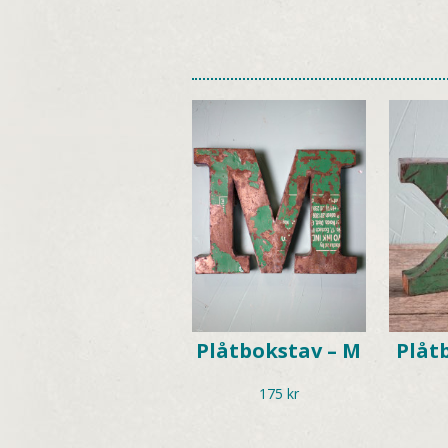
Plåtbokstav – M
Plåt
175
kr