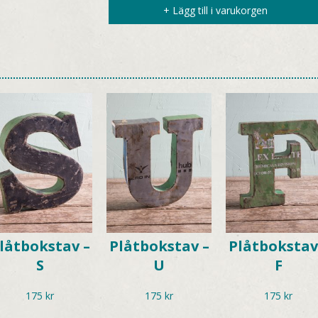
+ Lägg till i varukorgen
låtbokstav –
Plåtbokstav –
Plåtbokstav
S
U
F
175
kr
175
kr
175
kr