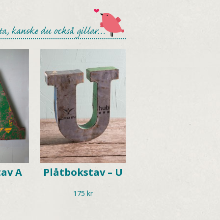
ta, kanske du också gillar…
tav A
Plåtbokstav – U
175
kr