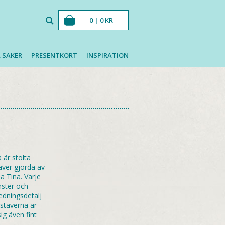
0 |
0
KR
 SAKER
PRESENTKORT
INSPIRATION
a är stolta
äver gjorda av
a Tina. Varje
nster och
redningsdetalj
stäverna är
g även fint