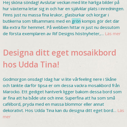
Hej sköna söndag! Avslutar veckan med lite härliga bilder på
hur växterna letar sig in och har en självklar plats i inredningen.
Finns just nu massa fina krukor, glasburkar och korgar i
butikerna som tillsammans med en
grön
kompis gör det där
lilla extra för hemmet. På webben hittar ni just nu dessutom
de första exemplaren av Rif Designs höstnyheter,…
Läs mer
Designa ditt eget mosaikbord
hos Udda Tina!
Godmorgon onsdag! Idag har vi lite vårfeeling nere i Skåne
och tänkte därför tipsa er om dessa vackra mosaikbord från
Marocko. Ett gediget hantverk ligger bakom dessa bord som
är fina att ha både ute och inne. Superfina att ha som små
cafébord, pryda med en massa blommor eller annat
dekorativt. Hos Udda Tina kan du designa ditt eget bord…
Läs
mer