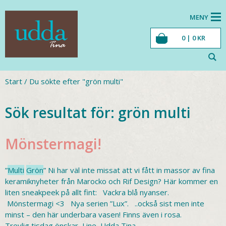
MENY
0 |
0
KR
Start
/
Du sökte efter "grön multi"
Sök resultat för:
grön multi
Mönstermagi!
”
Multi
Grön
” Ni har väl inte missat att vi fått in massor av fina
keramiknyheter från Marocko och Rif Design? Här kommer en
liten sneakpeek på allt fint: Vackra blå nyanser.
Mönstermagi <3 Nya serien ”Lux”. ..också sist men inte
minst – den här underbara vasen! Finns även i rosa.
Trevlig tisdag önskar, Line, Udda Tina