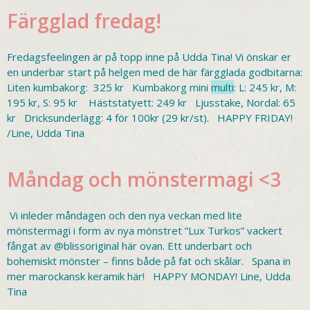
Färgglad fredag!
Fredagsfeelingen är på topp inne på Udda Tina! Vi önskar er
en underbar start på helgen med de här färgglada godbitarna:
Liten kumbakorg: 325 kr Kumbakorg mini
multi
: L: 245 kr, M:
195 kr, S: 95 kr Häststatyett: 249 kr Ljusstake, Nordal: 65
kr Dricksunderlägg: 4 för 100kr (29 kr/st). HAPPY FRIDAY!
/Line, Udda Tina
Måndag och mönstermagi <3
Vi inleder måndagen och den nya veckan med lite
mönstermagi i form av nya mönstret ”Lux Turkos” vackert
fångat av @blissoriginal här ovan. Ett underbart och
bohemiskt mönster – finns både på fat och skålar. Spana in
mer marockansk keramik här! HAPPY MONDAY! Line, Udda
Tina