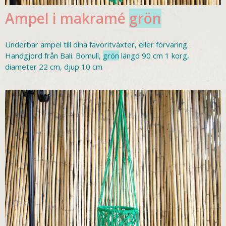
Ampel i makramé
grön
Underbar ampel till dina favoritväxter, eller förvaring.
Handgjord från Bali. Bomull,
grön
längd 90 cm 1 korg,
diameter 22 cm, djup 10 cm