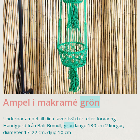
Ampel i makramé
grön
Underbar ampel till dina favoritväxter, eller förvaring.
Handgjord från Bali. Bomull,
grön
längd 130 cm 2 korgar,
diameter 17-22 cm, djup 10 cm