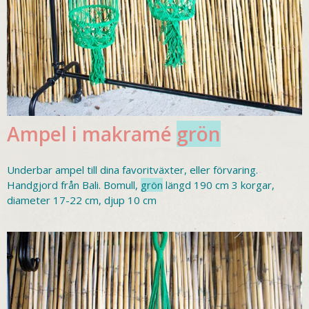
Ampel i makramé
grön
Underbar ampel till dina favoritväxter, eller förvaring.
Handgjord från Bali. Bomull,
grön
längd 190 cm 3 korgar,
diameter 17-22 cm, djup 10 cm