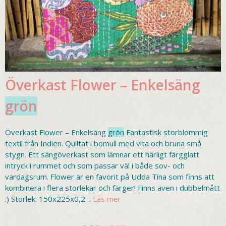
Överkast Flower – Enkelsäng
grön
Överkast Flower – Enkelsäng
grön
Fantastisk storblommig
textil från Indien. Quiltat i bomull med vita och bruna små
stygn. Ett sängöverkast som lämnar ett härligt färgglatt
intryck i rummet och som passar väl i både sov- och
vardagsrum. Flower är en favorit på Udda Tina som finns att
kombinera i flera storlekar och färger! Finns även i dubbelmått
:) Storlek: 150x225x0,2…
Läs mer