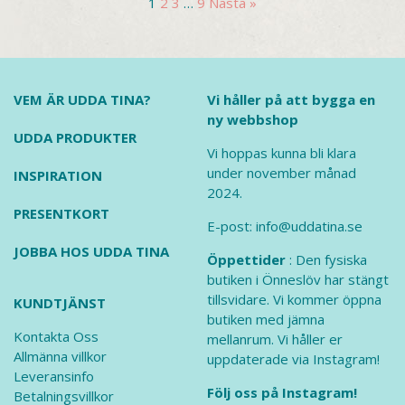
1
2
3
…
9
Nästa »
VEM ÄR UDDA TINA?
Vi håller på att bygga en
ny webbshop
UDDA PRODUKTER
Vi hoppas kunna bli klara
under november månad
INSPIRATION
2024.
PRESENTKORT
E-post: info@uddatina.se
JOBBA HOS UDDA TINA
Öppettider
: Den fysiska
butiken i Önneslöv har stängt
tillsvidare. Vi kommer öppna
KUNDTJÄNST
butiken med jämna
Kontakta Oss
mellanrum. Vi håller er
Allmänna villkor
uppdaterade via Instagram!
Leveransinfo
Följ oss på Instagram!
Betalningsvillkor