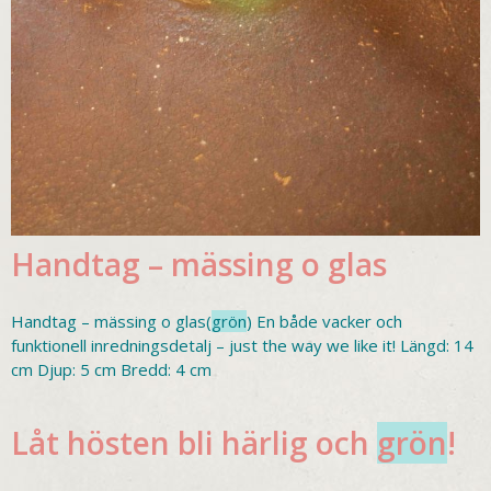
Handtag – mässing o glas
Handtag – mässing o glas(
grön
) En både vacker och
funktionell inredningsdetalj – just the way we like it! Längd: 14
cm Djup: 5 cm Bredd: 4 cm
Låt hösten bli härlig och
grön
!