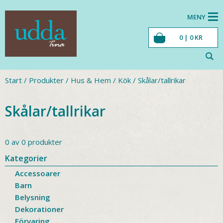
MENY
0 |
0
KR
Start
/
Produkter
/
Hus & Hem
/
Kök
/
Skålar/tallrikar
Skålar/tallrikar
0 av 0 produkter
Kategorier
Accessoarer
Barn
Belysning
Dekorationer
Förvaring