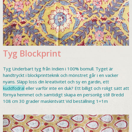
Tyg Blockprint
Tyg Underbart tyg från Indien i 100% bomull. Tyget är
handtryckt i blockprintteknik och mönstret går i en vacker
nyans. Släpp loss din kreativitet och sy en gardin, ett
kuddfodral
eller varför inte en duk? Ett billigt och roligt sätt att
förnya hemmet och samtidigt skapa en personlig stil! Bredd
108 cm 30 grader maskintvätt Vid beställning 1=1m