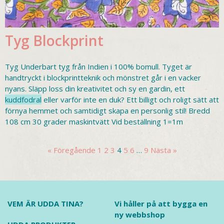
Tyg Blockprint
Tyg Underbart tyg från Indien i 100% bomull. Tyget är
handtryckt i blockprintteknik och mönstret går i en vacker
nyans. Släpp loss din kreativitet och sy en gardin, ett
kuddfodral
eller varför inte en duk? Ett billigt och roligt sätt att
förnya hemmet och samtidigt skapa en personlig stil! Bredd
108 cm 30 grader maskintvätt Vid beställning 1=1m
« Föregående
1
2
3
4
5
6
…
9
Nästa »
VEM ÄR UDDA TINA?
Vi håller på att bygga en
ny webbshop