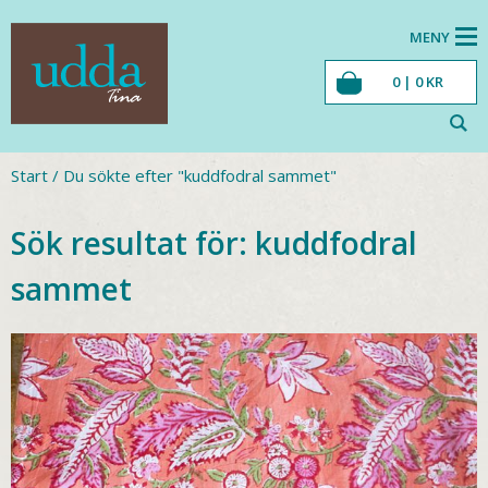
MENY
0 |
0
KR
Start
/
Du sökte efter "kuddfodral sammet"
Sök resultat för:
kuddfodral
sammet