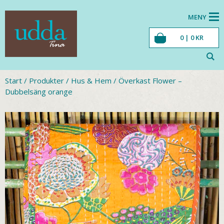
MENY
0 |
0
KR
Start
/
Produkter
/
Hus & Hem
/
Överkast Flower –
Dubbelsäng orange