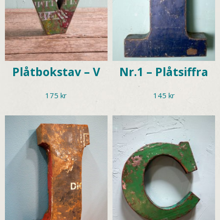
Plåtbokstav – V
Nr.1 – Plåtsiffra
175
kr
145
kr