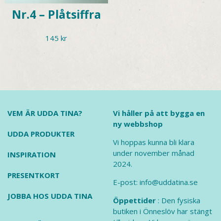
Nr.4 – Plåtsiffra
145
kr
VEM ÄR UDDA TINA?
Vi håller på att bygga en
ny webbshop
UDDA PRODUKTER
Vi hoppas kunna bli klara
under november månad
INSPIRATION
2024.
PRESENTKORT
E-post: info@uddatina.se
JOBBA HOS UDDA TINA
Öppettider
: Den fysiska
butiken i Önneslöv har stängt