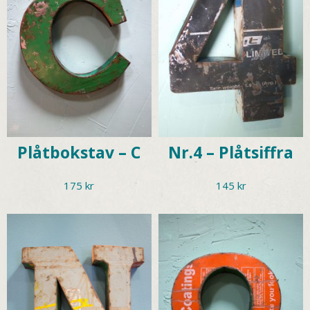
Plåtbokstav – C
Nr.4 – Plåtsiffra
175
kr
145
kr