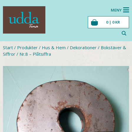
MENY
0 |
0
KR
Start
/
Produkter
/
Hus & Hem
/
Dekorationer
/
Bokstäver &
Siffror
/
Nr.8 – Plåtsiffra