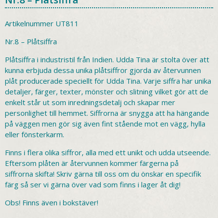
Artikelnummer
UT811
Nr.8 – Plåtsiffra
Plåtsiffra i industristil från Indien. Udda Tina är stolta över att
kunna erbjuda dessa unika plåtsiffror gjorda av återvunnen
plåt producerade speciellt för Udda Tina. Varje siffra har unika
detaljer, färger, texter, mönster och slitning vilket gör att de
enkelt står ut som inredningsdetalj och skapar mer
personlighet till hemmet. Siffrorna är snygga att ha hängande
på väggen men gör sig även fint stående mot en vägg, hylla
eller fönsterkarm.
Finns i flera olika siffror, alla med ett unikt och udda utseende.
Eftersom plåten är återvunnen kommer färgerna på
siffrorna skifta! Skriv gärna till oss om du önskar en specifik
färg så ser vi gärna över vad som finns i lager åt dig!
Obs! Finns även i bokstäver!