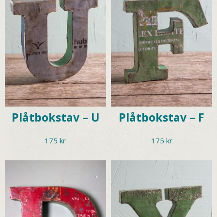
Plåtbokstav – U
Plåtbokstav – F
175
kr
175
kr