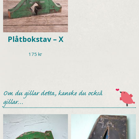
Plåtbokstav – X
175
kr
Om du gillar detta, kanske du också
gillar…