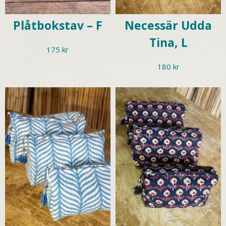
Plåtbokstav – F
Necessär Udda
Tina, L
175
kr
180
kr