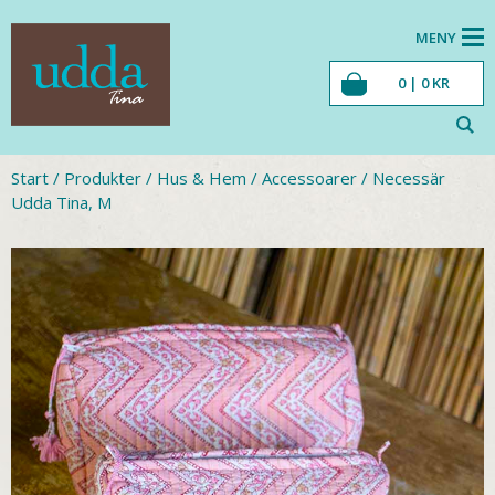
MENY
0 |
0
KR
Start
/
Produkter
/
Hus & Hem
/
Accessoarer
/
Necessär
Udda Tina, M