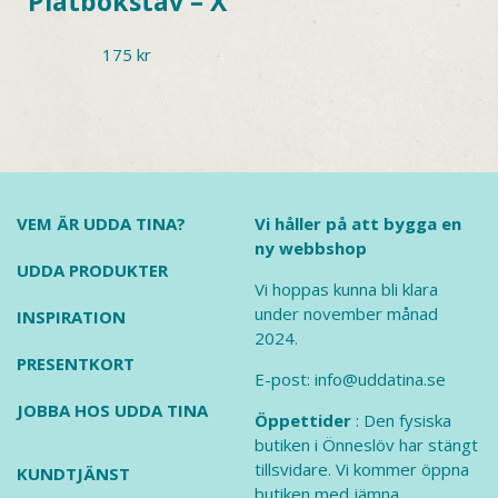
Plåtbokstav – X
175
kr
VEM ÄR UDDA TINA?
Vi håller på att bygga en
ny webbshop
UDDA PRODUKTER
Vi hoppas kunna bli klara
under november månad
INSPIRATION
2024.
PRESENTKORT
E-post: info@uddatina.se
JOBBA HOS UDDA TINA
Öppettider
: Den fysiska
butiken i Önneslöv har stängt
tillsvidare. Vi kommer öppna
KUNDTJÄNST
butiken med jämna