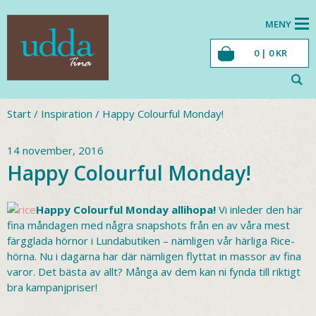
MENY
0 |
0
KR
Start
/
Inspiration
/
Happy Colourful Monday!
14 november, 2016
Happy Colourful Monday!
Happy Colourful Monday allihopa!
Vi inleder den här
fina måndagen med några snapshots från en av våra mest
färgglada hörnor i Lundabutiken – nämligen vår härliga Rice-
hörna. Nu i dagarna har där nämligen flyttat in massor av fina
varor. Det bästa av allt? Många av dem kan ni fynda till riktigt
bra kampanjpriser!