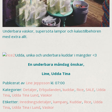
Underbara väskor, supersöta lampor och kalastillbehören
med extra allt.
Udda, unika och underbara kuddar i mängder <3
En underbara måndag önskar,
Line, Udda Tina
Publicerat av
Line Jeppsson
kl. 07:00
Kategorier:
Detaljer
,
Erbjudanden
,
kuddar
,
Rice
,
SALE
,
Udda
Tina
,
Udda Tina Lund
,
Väskor
Etiketter:
Inredningsdetaljer
,
kampanj
,
Kuddar
,
Rice
,
Udda
Tina
,
Udda Tina i Lund
,
Väskor