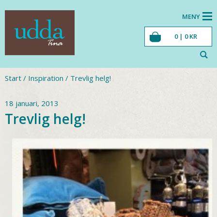
MENY
0 |
0
KR
Start
/
Inspiration
/
Trevlig helg!
18 januari, 2013
Trevlig helg!