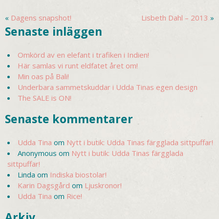
«
Dagens snapshot!
Lisbeth Dahl – 2013
»
Senaste inläggen
Omkörd av en elefant i trafiken i Indien!
Här samlas vi runt eldfatet året om!
Min oas på Bali!
Underbara sammetskuddar i Udda Tinas egen design
The SALE is ON!
Senaste kommentarer
Udda Tina
om
Nytt i butik: Udda Tinas färgglada sittpuffar!
Anonymous
om
Nytt i butik: Udda Tinas färgglada
sittpuffar!
Linda
om
Indiska biostolar!
Karin Dagsgård
om
Ljuskronor!
Udda Tina
om
Rice!
Arkiv